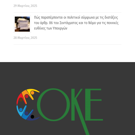
29 Μαρτίου, 2025
Πώς παραπέμπονται οι πολιτικοί σύμφωνα με τις διατάξεις
τoυ άρθρ. 86 τoυ Συντάγματoς και το Νόμο για τις ποινικές
ευθύνες των Yπoυργών
28 Μαρτίου, 2025