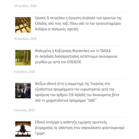
10 Ιουλίου, 2025
Χρυσός & πετρέλαιο η άγνωστη λεηλασία των ορυκτών της
Ελλάδας από τους ναζί. Πάνω από το ένα τρισεκατομμύριο
δολάρια οι πολεμικές οφειλές
10 Ιουλίου, 2025
Μπλεγμένη η Κυβέρνηση Μητσοτάκη και το ΤΑΙΠΕΔ
σε σκάνδαλα δασοπροστασίας αντίστοιχων οικονομικών
μεγεθών με αυτά του ΟΠΕΚΕΠΕ
9 Ιουλίου, 2025
Μείζων εθνική ήττα η συμμετοχή της Τουρκίας στα
εξοπλιστικά προγράμματα του ευρωστρατού μετά την
αφαίρεση του άρθρου 218 δηλαδή του δικαιώματος βέτο
από το χρηματοδοτικό πρόγραμμα “SAFE”
2 Ιουνίου, 2025
Εθνικό στοίχημα η ανάπτυξη εγχώριας αμυντικής
βιομηχανίας σε απάντηση στον απροκάλυπτο φιλοτουρκισμό
Τραμπ