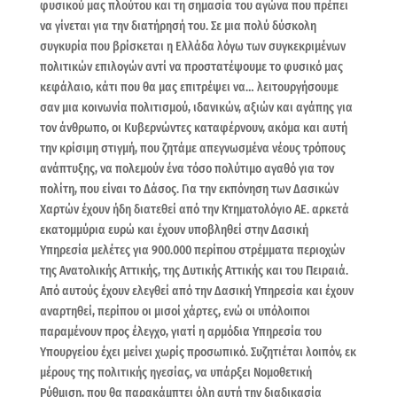
φυσικού μας πλούτου και τη σημασία του αγώνα που πρέπει
να γίνεται για την διατήρησή του. Σε μια πολύ δύσκολη
συγκυρία που βρίσκεται η Ελλάδα λόγω των συγκεκριμένων
πολιτικών επιλογών αντί να προστατέψουμε το φυσικό μας
κεφάλαιο, κάτι που θα μας επιτρέψει να… λειτουργήσουμε
σαν μια κοινωνία πολιτισμού, ιδανικών, αξιών και αγάπης για
τον άνθρωπο, οι Κυβερνώντες καταφέρνουν, ακόμα και αυτή
την κρίσιμη στιγμή, που ζητάμε απεγνωσμένα νέους τρόπους
ανάπτυξης, να πολεμούν ένα τόσο πολύτιμο αγαθό για τον
πολίτη, που είναι το Δάσος. Για την εκπόνηση των Δασικών
Χαρτών έχουν ήδη διατεθεί από την Κτηματολόγιο ΑΕ. αρκετά
εκατομμύρια ευρώ και έχουν υποβληθεί στην Δασική
Υπηρεσία μελέτες για 900.000 περίπου στρέμματα περιοχών
της Ανατολικής Αττικής, της Δυτικής Αττικής και του Πειραιά.
Από αυτούς έχουν ελεγθεί από την Δασική Υπηρεσία και έχουν
αναρτηθεί, περίπου οι μισοί χάρτες, ενώ οι υπόλοιποι
παραμένουν προς έλεγχο, γιατί η αρμόδια Υπηρεσία του
Υπουργείου έχει μείνει χωρίς προσωπικό. Συζητιέται λοιπόν, εκ
μέρους της πολιτικής ηγεσίας, να υπάρξει Νομοθετική
Ρύθμιση, που θα παρακάμπτει όλη αυτή την διαδικασία