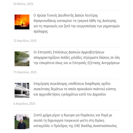
20 Μαΐου, 2025
Ο πρώην Γενικός Διευθυντής Δασών Λευτέρης
Φραγκιουδάκης κατακρίνει τα τραγικά λάθη της Διοίκησης
για τις πυρκαγιές και ζητά την ενεργοποίηση των μηχανισμών
πρόληψης
12 Απριλίου, 2025
Οι Επιτροπές Επιλύσεως Δασικών Αμφισβητήσεων
αποχαρακτηρίζουν πολλές χιλιάδες στρέμματα δάσους σε όλη
την επικράτεια όπως και οι Επιτροπές Εξέτασης Αντιρρήσεων
11 Απριλίου, 2025
Επιχείρηση συγκάλυψης υποθέσεων διαφθοράς σχέδιο
συσκότισης θεμάτων τα οποία προκαλούν πολιτικό κόστος
και αρχειοθετήσεις εγκλημάτων κατά του Δημοσίου
6 Απριλίου, 2025
Ζεστό χρήμα ρίχνει η Άγκυρα για Πομάκους και Ρομά με
σκοπό τη δημιουργία τουρκικού γκέτο στη Θράκη
καταγγέλλει ο Πρόεδρος της ΟΚΕ Βασίλης Αναστασόπουλος