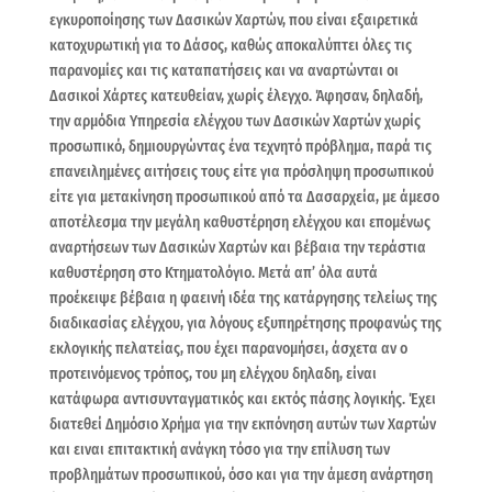
εγκυροποίησης των Δασικών Χαρτών, που είναι εξαιρετικά
κατοχυρωτική για το Δάσος, καθώς αποκαλύπτει όλες τις
παρανομίες και τις καταπατήσεις και να αναρτώνται οι
Δασικοί Χάρτες κατευθείαν, χωρίς έλεγχο. Άφησαν, δηλαδή,
την αρμόδια Υπηρεσία ελέγχου των Δασικών Χαρτών χωρίς
προσωπικό, δημιουργώντας ένα τεχνητό πρόβλημα, παρά τις
επανειλημένες αιτήσεις τους είτε για πρόσληψη προσωπικού
είτε για μετακίνηση προσωπικού από τα Δασαρχεία, με άμεσο
αποτέλεσμα την μεγάλη καθυστέρηση ελέγχου και επομένως
αναρτήσεων των Δασικών Χαρτών και βέβαια την τεράστια
καθυστέρηση στο Κτηματολόγιο. Μετά απ’ όλα αυτά
προέκειψε βέβαια η φαεινή ιδέα της κατάργησης τελείως της
διαδικασίας ελέγχου, για λόγους εξυπηρέτησης προφανώς της
εκλογικής πελατείας, που έχει παρανομήσει, άσχετα αν ο
προτεινόμενος τρόπος, του μη ελέγχου δηλαδη, είναι
κατάφωρα αντισυνταγματικός και εκτός πάσης λογικής. Έχει
διατεθεί Δημόσιο Χρήμα για την εκπόνηση αυτών των Χαρτών
και ειναι επιτακτική ανάγκη τόσο για την επίλυση των
προβλημάτων προσωπικού, όσο και για την άμεση ανάρτηση