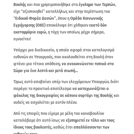
Βουλής
και που χρησιμοποιήθηκε στο
έγκλημα των Τεμπών
,
είχε “αξιοποιηθεί” καταλλήλως και στην περίπτωση του
“
Ειδικού Φορέα Δασών”
, όπου η
Ομάδα Κοινωνικής
Εγρήγορσης (ΟΚΕ)
αποκάλυψε ότι χάθηκαν
εκατό δύο
εκατομμύρια ευρώ
, η τύχη των οποίων, μέχρι σήμερα,
αγνοείται!
Υπάρχει μια διαδικασία, η οποία αφορά στον καταλογισμό
ευθυνών σε Υπουργούς, που ακολουθείται στη Βουλή όταν
φτάνει μια τέτοια υπόθεση,
να ανακοινώνεται τυπικά στο
Σώμα για ένα λεπτό και μετά σιωπή…
Όμως αυτό αποβαίνει υπέρ των ελεγχόμενων Υπουργών, διότι
παράγει το πρακτικό αποτέλεσμα
να καταχωνιάζεται ο
φάκελος της δικογραφίας σε κάποιο συρτάρι της Βουλής
και
ουδείς να ασχολείται με αυτόν πλέον.
Από τις επαφές που είχαμε με μέλη του κοινοβουλίου
καταλάβαμε ότι αυτό ίσως να
εξυπηρετεί εν τέλει και τους
ίδιους τους βουλευτές
, καθώς έτσι
απαλλάσσονται των