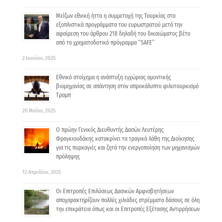
Μείζων εθνική ήττα η συμμετοχή της Τουρκίας στα
εξοπλιστικά προγράμματα του ευρωστρατού μετά την
αφαίρεση του άρθρου 218 δηλαδή του δικαιώματος βέτο
από το χρηματοδοτικό πρόγραμμα “SAFE”
2 Ιουνίου, 2025
Εθνικό στοίχημα η ανάπτυξη εγχώριας αμυντικής
βιομηχανίας σε απάντηση στον απροκάλυπτο φιλοτουρκισμό
Τραμπ
20 Μαΐου, 2025
Ο πρώην Γενικός Διευθυντής Δασών Λευτέρης
Φραγκιουδάκης κατακρίνει τα τραγικά λάθη της Διοίκησης
για τις πυρκαγιές και ζητά την ενεργοποίηση των μηχανισμών
πρόληψης
12 Απριλίου, 2025
Οι Επιτροπές Επιλύσεως Δασικών Αμφισβητήσεων
αποχαρακτηρίζουν πολλές χιλιάδες στρέμματα δάσους σε όλη
την επικράτεια όπως και οι Επιτροπές Εξέτασης Αντιρρήσεων