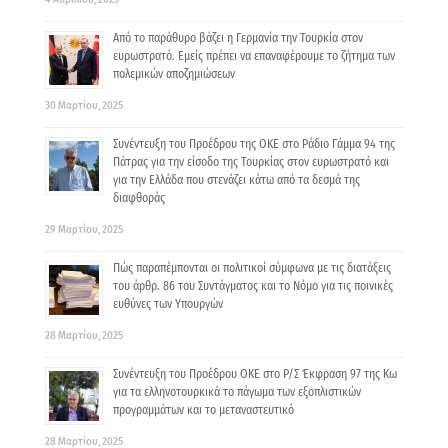
Από το παράθυρο βάζει η Γερμανία την Τουρκία στον
ευρωστρατό. Εμείς πρέπει να επαναφέρουμε το ζήτημα των
πολεμικών αποζημιώσεων
30 Μαρτίου, 2025
Συνέντευξη του Προέδρου της ΟΚΕ στο Ράδιο Γάμμα 94 της
Πάτρας για την είσοδο της Τουρκίας στον ευρωστρατό και
για την Ελλάδα που στενάζει κάτω από τα δεσμά της
διαφθοράς
29 Μαρτίου, 2025
Πώς παραπέμπονται οι πολιτικοί σύμφωνα με τις διατάξεις
τoυ άρθρ. 86 τoυ Συντάγματoς και το Νόμο για τις ποινικές
ευθύνες των Yπoυργών
28 Μαρτίου, 2025
Συνέντευξη του Προέδρου ΟΚΕ στο Ρ/Σ Έκφραση 97 της Κω
για τα ελληνοτουρκικά το πάγωμα των εξοπλιστικών
προγραμμάτων και το μεταναστευτικό
28 Μαρτίου, 2025