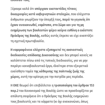
ευθυνών τους
.
Ξέρουμε καλά ότι
υπάρχουν εκατοντάδες τέτοιες
δικογραφίες κατά κυβερνητικών στελεχών
, που ελάχιστοι
άνθρωποι γνωρίζουν την ύπαρξή τους,
παρά το γεγονός ότι
έχουν
ανακοινωθεί, νομότυπα, στο Σώμα και για τη μη
ενημέρωση των βουλευτών φέρει καίρια ευθύνη ο εκάστοτε
Πρόεδρος της Βουλής
, καθώς αυτός έπρεπε να είχε αναπτύξει
τη σχετική πρωτοβουλία.
Η νομιμοφάνεια ελάχιστα εξυπηρετεί τις
ουσιαστικές
διαδικασίες απόδοσης Δικαιοσύνης
και δεν μπορεί κανείς να
καλύπτεται πίσω από τις τυπικές διαδικασίες, για να μην
παράγει κοινοβουλευτικό έργο, ιδιαίτερα στον εξαιρετικά
ευαίσθητο τομέα
της κάθαρσης της πολιτικής ζωής της
χώρας
, αυτή την κρίσιμη για την πατρίδα μας περίοδο.
Η
ΟΚΕ
θεωρεί ότι επιβάλλεται η
τροποποίηση του άρθρου 153
παρ.2
του Κανονισμού της Βουλής ώστε να προσδιορίζεται με
απόλυτη σαφήνεια ότι ο Πρόεδρος της Βουλής ενημερώνει
τους βουλευτές και τα κόμματα (κι όχι ανακοινώνει, όπως