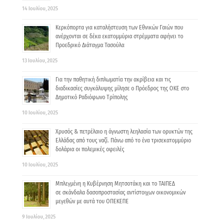
14 Ιουλίου, 2025
Κερκόπορτα για καταλήστευση των Εθνικών Γαιών που
ανέρχονται σε δέκα εκατομμύρια στρέμματα αφήνει το
Προεδρικό Διάταγμα Τασούλα
13 Ιουλίου, 2025
Για την παθητική διπλωματία την ακρίβεια και τις
διαδικασίες συγκάλυψης μίλησε ο Πρόεδρος της ΟΚΕ στο
Δημοτικό Ραδιόφωνο Τρίπολης
10 Ιουλίου, 2025
Χρυσός & πετρέλαιο η άγνωστη λεηλασία των ορυκτών της
Ελλάδας από τους ναζί. Πάνω από το ένα τρισεκατομμύριο
δολάρια οι πολεμικές οφειλές
10 Ιουλίου, 2025
Μπλεγμένη η Κυβέρνηση Μητσοτάκη και το ΤΑΙΠΕΔ
σε σκάνδαλα δασοπροστασίας αντίστοιχων οικονομικών
μεγεθών με αυτά του ΟΠΕΚΕΠΕ
9 Ιουλίου, 2025